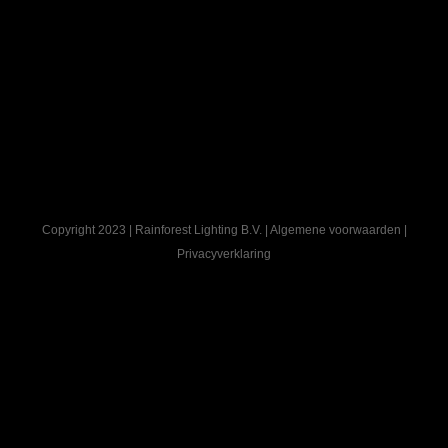
mysterieuze licht van Lars Mallant van Rainforest Lighting
langzaam maar zeker ontwaakt, dan ontdek je hoe mooi de
natuur in de avond is. En kom je er achter zo groot en zo klein het
leven eigenlijk is. De een noemt het magisch, de…
Copyright 2023 | Rainforest Lighting B.V.
| Algemene voorwaarden
|
Privacyverklaring