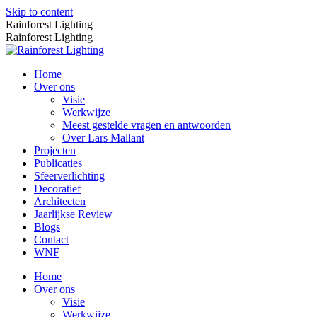
Skip to content
Rainforest Lighting
Rainforest Lighting
Home
Over ons
Visie
Werkwijze
Meest gestelde vragen en antwoorden
Over Lars Mallant
Projecten
Publicaties
Sfeerverlichting
Decoratief
Architecten
Jaarlijkse Review
Blogs
Contact
WNF
Home
Over ons
Visie
Werkwijze