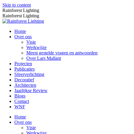
Skip to content
Rainforest Lighting
Rainforest Lighting
Home
Over ons
Visie
Werkwijze
Meest gestelde vragen en antwoorden
Over Lars Mallant
Projecten
Publicaties
Sfeerverlichting
Decoratief
Architecten
Jaarlijkse Review
Blogs
Contact
WNF
Home
Over ons
Visie
Werkwijze