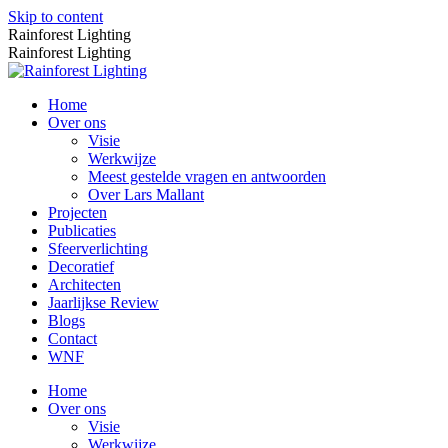
Skip to content
Rainforest Lighting
Rainforest Lighting
Home
Over ons
Visie
Werkwijze
Meest gestelde vragen en antwoorden
Over Lars Mallant
Projecten
Publicaties
Sfeerverlichting
Decoratief
Architecten
Jaarlijkse Review
Blogs
Contact
WNF
Home
Over ons
Visie
Werkwijze