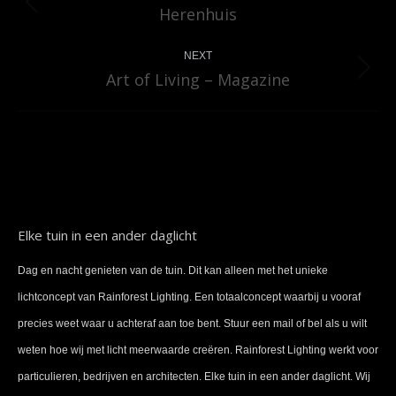
Herenhuis
Previous
album:
NEXT
Art of Living – Magazine
Next
album:
Elke tuin in een ander daglicht
Dag en nacht genieten van de tuin. Dit kan alleen met het unieke
lichtconcept van Rainforest Lighting. Een totaalconcept waarbij u vooraf
precies weet waar u achteraf aan toe bent. Stuur een mail of bel als u wilt
weten hoe wij met licht meerwaarde creëren. Rainforest Lighting werkt voor
particulieren, bedrijven en architecten. Elke tuin in een ander daglicht. Wij