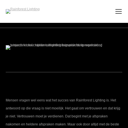
Mensen vragen wel eens wat het succes van Rainforest Lighting is. Het
antwoord op die vraag is niet moeilijk. Het gaat om vertrouwen en dat krijg
je niet. Vertrouwen moet je verdienen. Dat begint met je afspraken
nakomen en heldere afspraken maken. Maar ook door altijd met de beste