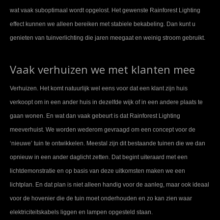
wat vaak suboptimaal wordt opgelost. Het gewenste Rainforest Lighting
effect kunnen we alleen bereiken met stabiele bekabeling. Dan kunt u
genieten van tuinverlichting die jaren meegaat en weinig stroom gebruikt.
Vaak verhuizen we met klanten mee
Verhuizen. Het komt natuurlijk wel eens voor dat een klant zijn huis
verkoopt om in een ander huis in dezelfde wijk of in een andere plaats te
gaan wonen. En wat dan vaak gebeurt is dat Rainforest Lighting
meeverhuist. We worden wederom gevraagd om een concept voor de
‘nieuwe’ tuin te ontwikkelen. Meestal zijn dit bestaande tuinen die we dan
opnieuw in een ander daglicht zetten. Dat begint uiteraard met een
lichtdemonstratie en op basis van deze uitkomsten maken we een
lichtplan. En dat plan is niet alleen handig voor de aanleg, maar ook ideaal
voor de hovenier die de tuin moet onderhouden en zo kan zien waar
elektriciteitskabels liggen en lampen opgesteld staan.