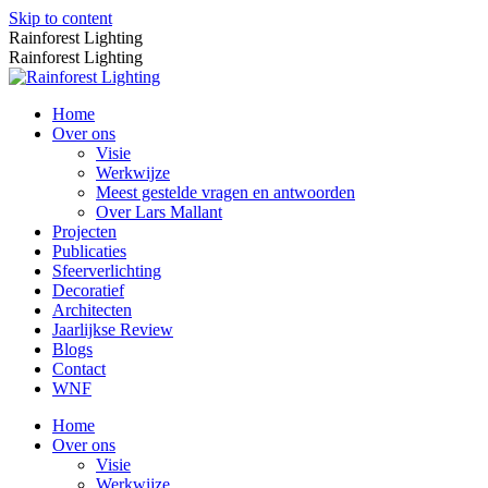
Skip to content
Rainforest Lighting
Rainforest Lighting
Home
Over ons
Visie
Werkwijze
Meest gestelde vragen en antwoorden
Over Lars Mallant
Projecten
Publicaties
Sfeerverlichting
Decoratief
Architecten
Jaarlijkse Review
Blogs
Contact
WNF
Home
Over ons
Visie
Werkwijze