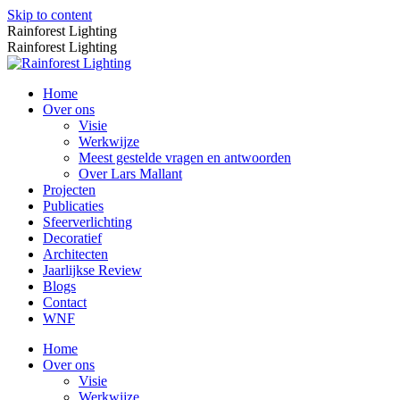
Skip to content
Rainforest Lighting
Rainforest Lighting
Home
Over ons
Visie
Werkwijze
Meest gestelde vragen en antwoorden
Over Lars Mallant
Projecten
Publicaties
Sfeerverlichting
Decoratief
Architecten
Jaarlijkse Review
Blogs
Contact
WNF
Home
Over ons
Visie
Werkwijze