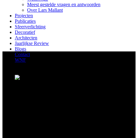
Meest gestelde vragen en antwoorden
Over Lars Mallant
Projecten
Publicaties
Sfeerverlichting
Decoratief
Architecten
Jaarlijkse Review
Blogs
Contact
WNF
Trends in buitenverlichting
“Wat zijn de trends in buitenverlichting?” Het is een vraag die ik