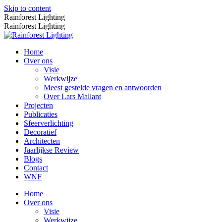
Skip to content
Rainforest Lighting
Rainforest Lighting
Home
Over ons
Visie
Werkwijze
Meest gestelde vragen en antwoorden
Over Lars Mallant
Projecten
Publicaties
Sfeerverlichting
Decoratief
Architecten
Jaarlijkse Review
Blogs
Contact
WNF
Home
Over ons
Visie
Werkwijze