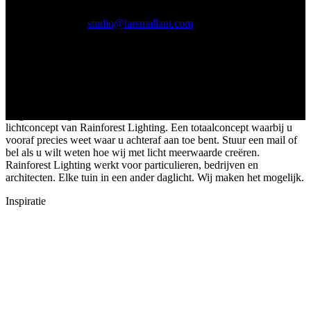
stuur een mail naar info@rainforestlighting.com voor projecten in
Nederland of naar
studio@larsmallant.com
voor projecten in het
buitenland. U kunt natuurlijk ook bellen naar 035 36 90 543 voor
het maken van een vrijblijvende afspraak bij u thuis of bij mij op
kantoor.
Elke tuin in een ander daglicht
Dag en nacht genieten van de tuin. Dit kan alleen met het unieke
lichtconcept van Rainforest Lighting. Een totaalconcept waarbij u
vooraf precies weet waar u achteraf aan toe bent. Stuur een mail of
bel als u wilt weten hoe wij met licht meerwaarde creëren.
Rainforest Lighting werkt voor particulieren, bedrijven en
architecten. Elke tuin in een ander daglicht. Wij maken het mogelijk.
Inspiratie