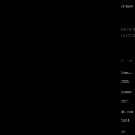
verhaal
Recen
reacti
Archie
februari
2025
januari
2025
oktober
2024
juli