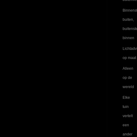
Binnens
buiten,
buitenst
binnen
Lichtadv
op maat
Alleen
op de
wereld
Elke
tuin
vertelt
een
ander