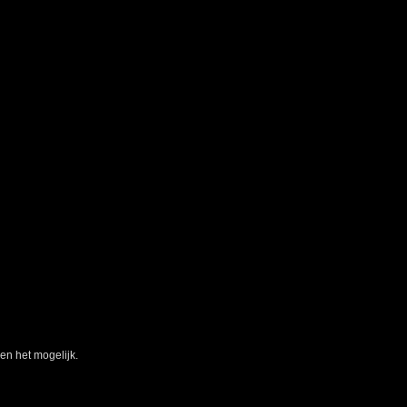
Inspiratie
 lichtconcept van Rainforest Lighting.
aan toe bent. Stuur een mail of bel
 Lighting werkt voor particulieren,
ken het mogelijk.