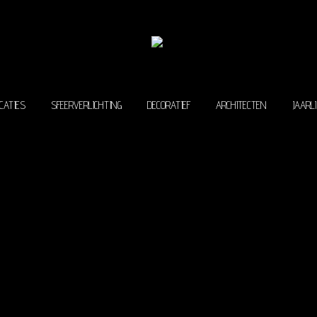
ROJECTEN
PUBLICATIES
SFEERVERLICHTING
DECORATIEF
ARCH
CATIES
SFEERVERLICHTING
DECORATIEF
ARCHITECTEN
JAARL