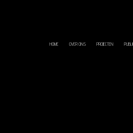
HOME
OVER ONS
P
HOME
OVER ONS
PROJECTEN
PUBLI