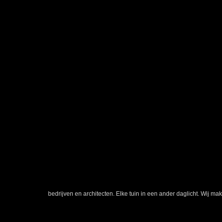
Elke tuin in een ander daglicht
Dag en nacht genieten van de tuin. Dit kan alleen met het unieke
Een totaalconcept waarbij u vooraf precies weet waar u achteraf 
als u wilt weten hoe wij met licht meerwaarde creëren. Rainforest
bedrijven en architecten. Elke tuin in een ander daglicht. Wij ma