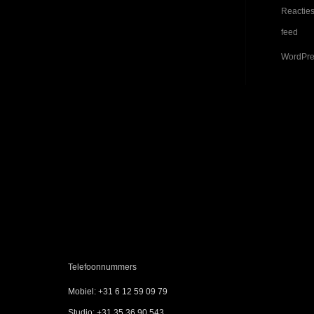
Reactie
feed
WordPre
Contactgegevens
Adresgegevens
Deltazijde 32D, 1261ZM Blaricum
Telefoonnummers
Mobiel: +31 6 12 59 09 79
Studio: +31 35 36 90 543