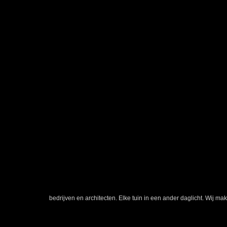
Elke tuin in een ander daglicht
Dag en nacht genieten van de tuin. Dit kan alleen met het unieke
Een totaalconcept waarbij u vooraf precies weet waar u achteraf 
als u wilt weten hoe wij met licht meerwaarde creëren. Rainforest
bedrijven en architecten. Elke tuin in een ander daglicht. Wij ma