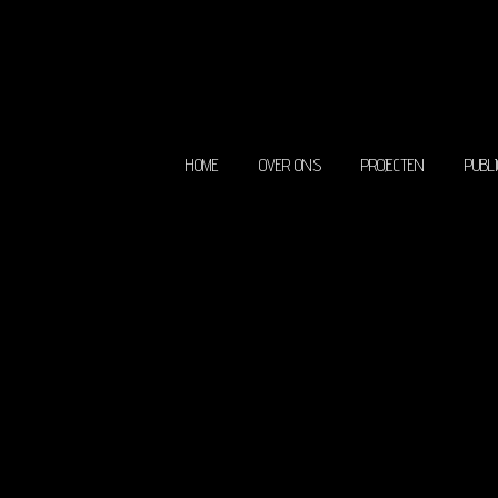
HOME
OVER ONS
P
HOME
OVER ONS
PROJECTEN
PUBLI