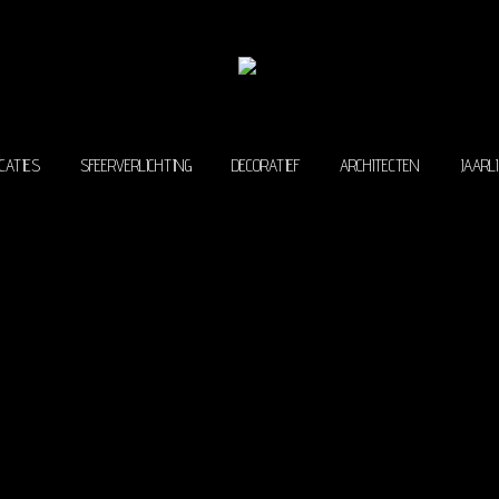
ROJECTEN
PUBLICATIES
SFEERVERLICHTING
DECORATIEF
ARCH
CATIES
SFEERVERLICHTING
DECORATIEF
ARCHITECTEN
JAARL