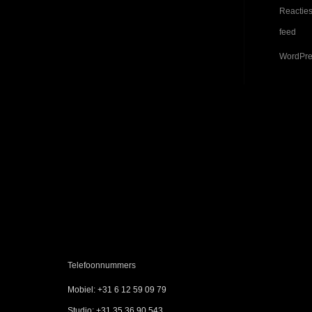
Reactie
feed
WordPre
Contactgegevens
Adresgegevens
Deltazijde 32D, 1261ZM Blaricum
Telefoonnummers
Mobiel: +31 6 12 59 09 79
Studio: +31 35 36 90 543