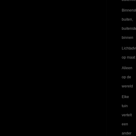
Binnens
buiten,
buitenst
binnen
Lichtadv
op maat
Alleen
op de
wereld
Elke
tuin
vertelt
een
ander