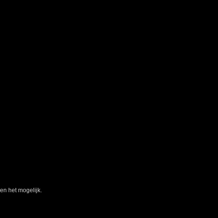
Inspiratie
 lichtconcept van Rainforest Lighting.
aan toe bent. Stuur een mail of bel
 Lighting werkt voor particulieren,
ken het mogelijk.