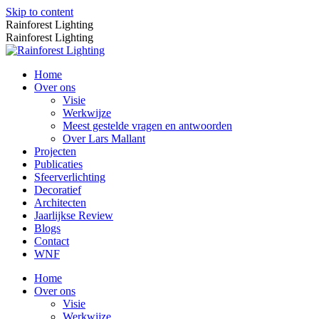
Skip to content
Rainforest Lighting
Rainforest Lighting
Home
Over ons
Visie
Werkwijze
Meest gestelde vragen en antwoorden
Over Lars Mallant
Projecten
Publicaties
Sfeerverlichting
Decoratief
Architecten
Jaarlijkse Review
Blogs
Contact
WNF
Home
Over ons
Visie
Werkwijze