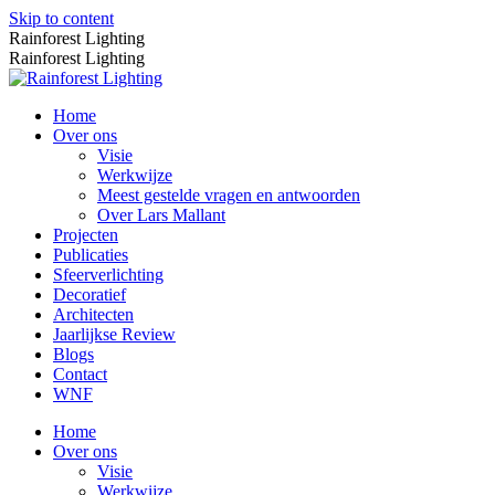
Skip to content
Rainforest Lighting
Rainforest Lighting
Home
Over ons
Visie
Werkwijze
Meest gestelde vragen en antwoorden
Over Lars Mallant
Projecten
Publicaties
Sfeerverlichting
Decoratief
Architecten
Jaarlijkse Review
Blogs
Contact
WNF
Home
Over ons
Visie
Werkwijze