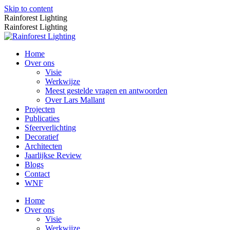
Skip to content
Rainforest Lighting
Rainforest Lighting
Home
Over ons
Visie
Werkwijze
Meest gestelde vragen en antwoorden
Over Lars Mallant
Projecten
Publicaties
Sfeerverlichting
Decoratief
Architecten
Jaarlijkse Review
Blogs
Contact
WNF
Home
Over ons
Visie
Werkwijze