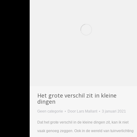
Het grote verschil zit in kleine
dingen
Geen categorie
Door
Lars Mallant
3 januari 2021
Dat het grote verschil in de kleine dingen zit, kan ik niet
vaak genoeg zeggen. Ook in de wereld van tuinverlichting