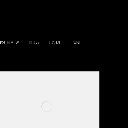
ITECTEN
JAARLIJKSE REVIEW
BLOGS
CONTACT
WNF
IJKSE REVIEW
BLOGS
CONTACT
WNF