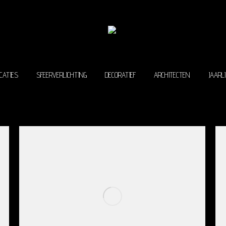
ROJECTEN
PUBLICATIES
SFEERVERLICHTING
DECORATIEF
ARCH
CATIES
SFEERVERLICHTING
DECORATIEF
ARCHITECTEN
JAARL