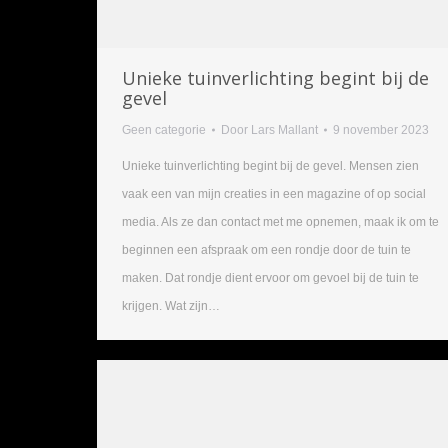
Unieke tuinverlichting begint bij de
gevel
Geen categorie
Door
Lars Mallant
9 november 2023
Unieke tuinverlichting begint bij de gevel. Mensen zien
vaak een van mijn creaties in een magazine of op social
media. Als ze dan contact met me opnemen, maak ik om te
beginnen een afspraak om een rondje door de tuin te
maken. Dat rondje dient ervoor om gevoel bij de tuin te
krijgen. Wat zijn…