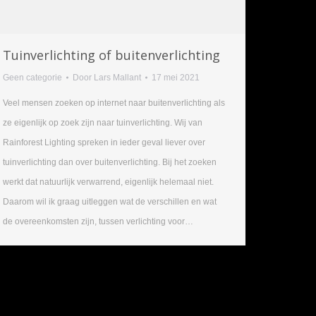
Tuinverlichting of buitenverlichting
Geen categorie
Door
Lars Mallant
17 mei 2021
Veel mensen zoeken op internet naar buitenverlichting als
ze eigenlijk op zoek zijn naar tuinverlichting. Wij van
Rainforest Lighting spreken in ieder geval liever over
tuinverlichting dan over buitenverlichting. Bij het zoeken
werkt dat natuurlijk verwarrend, eigenlijk helemaal niet.
Daarom wil ik graag uitleggen wat de verschillen en wat
de overeenkomsten zijn, tussen verlichting voor…