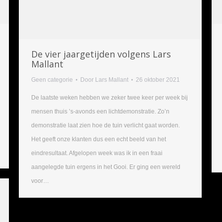
De vier jaargetijden volgens Lars
Mallant
Geen categorie
Door
Lars Mallant
26 oktober 2021
De laatste weken hebben we zeker twee keer per week bij
mensen thuis ’s-avonds een lichtdemonstratie. Zo’n
demonstratie laat zien hoe de tuin verlicht gaat worden.
Het geeft onze klanten dus een echt beeld van het
eindresultaat. Afgelopen week was ik in een fraai
aangelegde tuin ergens in het Gooi. Er ging een wereld
voor…