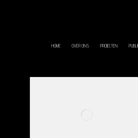
HOME
OVER ONS
P
HOME
OVER ONS
PROJECTEN
PUBLI